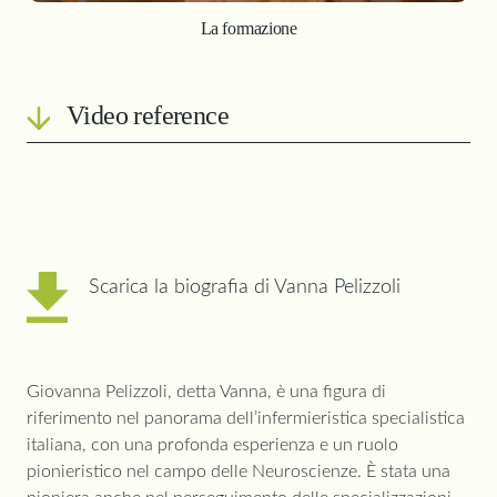
La formazione
Video reference
Intervistato:
Vanna Pelizzoli
28 novembre 2023
Brescia
Sede delle riprese:
Scarica la biografia di Vanna Pelizzoli
Casa Pelizzoli
Intervista a cura di:
Emma Martellotti e Giulia Zanichelli
Riprese a cura di:
Giovanna Pelizzoli, detta Vanna, è una figura di
Mattia Levratti
riferimento nel panorama dell’infermieristica specialistica
italiana, con una profonda esperienza e un ruolo
pionieristico nel campo delle Neuroscienze. È stata una