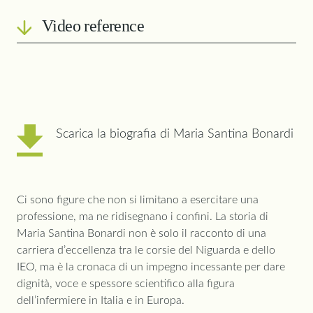
Video reference
Data 16 gennaio 2024
Milano
Intervistata: Maria Santina Bonardi
Sede delle riprese: Padiglione del Corso di laurea in
Scarica la biografia di Maria Santina Bonardi
Infermieristica dell’Ospedale Niguarda
Intervista a cura di: Marina Vanzetta e Giulia Zanichelli
Ci sono figure che non si limitano a esercitare una
Riprese a cura d:i Mattia Levratti
professione, ma ne ridisegnano i confini. La storia di
Maria Santina Bonardi non è solo il racconto di una
Si ringrazia l’ASST Grande Ospedale Metropolitano
carriera d’eccellenza tra le corsie del Niguarda e dello
Niguarda per la disponibilità
IEO, ma è la cronaca di un impegno incessante per dare
dignità, voce e spessore scientifico alla figura
dell’infermiere in Italia e in Europa.