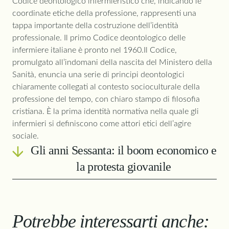
Codice deontologico infermieristico che, indicando le
coordinate etiche della professione, rappresenti una
tappa importante della costruzione dell’identità
professionale. Il primo Codice deontologico delle
infermiere italiane è pronto nel 1960.Il Codice,
promulgato all’indomani della nascita del Ministero della
Sanità, enuncia una serie di principi deontologici
chiaramente collegati al contesto socioculturale della
professione del tempo, con chiaro stampo di filosofia
cristiana. È la prima identità normativa nella quale gli
infermieri si definiscono come attori etici dell’agire
sociale.
Gli anni Sessanta: il boom economico e
la protesta giovanile
La parola forse più identificativa degli anni Sessanta è
boom: economico, tecnico, scientifico, culturale e sociale.
Potrebbe interessarti anche:
Un decennio che desidera rompere con i paradigmi del
passato e aprire nuove frontiere. I Beatles irrompono