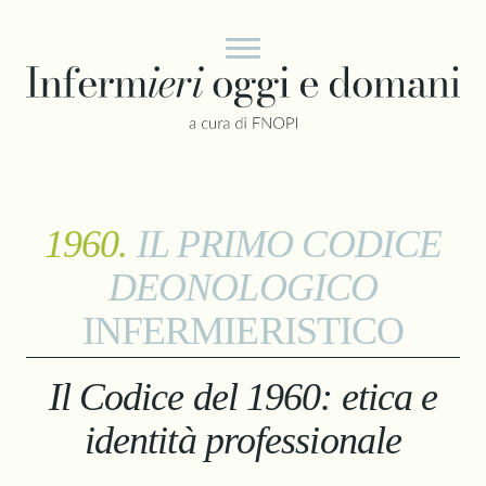
Vai al contenuto
1960.
IL PRIMO CODICE
DEONOLOGICO
INFERMIERISTICO
Il Codice del 1960: etica e
identità professionale